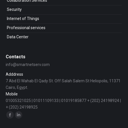
Collaboration Services
Security
Internet of Things
Professional services
Data Center
Contacts
info@smartnetserv.com
Adddress
7 Abd El Wahab El Qady St. Off Salah Salem St Heliopolis, 11371
Cairo, Egypt.
Mobile
01005321025 | 01011109133 | 01019185877 + (202) 24198924 |
+ (202) 24198925
Find us on:
Facebook
Linkedin