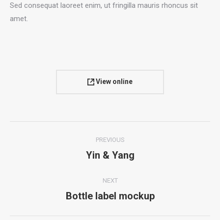
Sed consequat laoreet enim, ut fringilla mauris rhoncus sit
amet.
View online
Project
PREVIOUS
navigation
Yin & Yang
Previous
project:
NEXT
Bottle label mockup
Next
project: