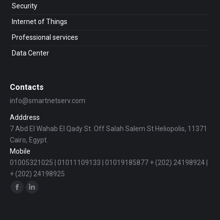
Security
Internet of Things
Professional services
Data Center
Contacts
info@smartnetserv.com
Adddress
7 Abd El Wahab El Qady St. Off Salah Salem St Heliopolis, 11371
Cairo, Egypt.
Mobile
01005321025 | 01011109133 | 01019185877 + (202) 24198924 |
+ (202) 24198925
Find us on:
Facebook
Linkedin